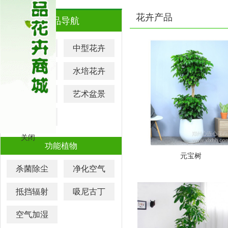
花卉产品
产品导航
大型花卉
中型花卉
小型花卉
水培花卉
元宵花卉
艺术盆景
迷你盆栽
关闭
功能植物
元宝树
杀菌除尘
净化空气
抵挡辐射
吸尼古丁
空气加湿