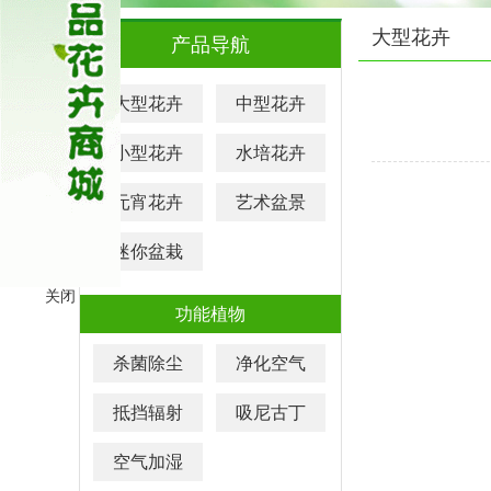
大型花卉
产品导航
大型花卉
中型花卉
小型花卉
水培花卉
元宵花卉
艺术盆景
迷你盆栽
关闭
功能植物
杀菌除尘
净化空气
抵挡辐射
吸尼古丁
空气加湿