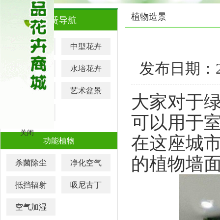
植物造景
租赁导航
大型花卉
中型花卉
发布日期：202
小型花卉
水培花卉
元宵花卉
艺术盆景
大家对于
迷你盆栽
可以用于
关闭
在这座城
功能植物
的植物墙
杀菌除尘
净化空气
抵挡辐射
吸尼古丁
空气加湿