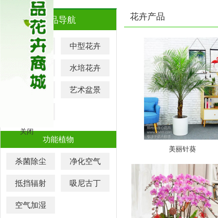
花卉产品
产品导航
大型花卉
中型花卉
小型花卉
水培花卉
元宵花卉
艺术盆景
迷你盆栽
关闭
功能植物
美丽针葵
杀菌除尘
净化空气
抵挡辐射
吸尼古丁
空气加湿